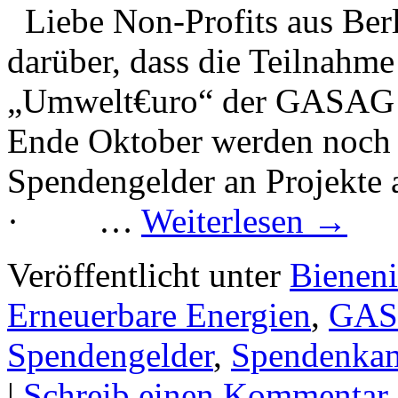
Liebe Non-Profits aus Berl
darüber, dass die Teilnah
„Umwelt€uro“ der GASAG A
Ende Oktober werden noch
Spendengelder an Projekte a
· …
Weiterlesen
→
Veröffentlicht unter
Bieneni
Erneuerbare Energien
,
GAS
Spendengelder
,
Spendenka
|
Schreib einen Kommentar