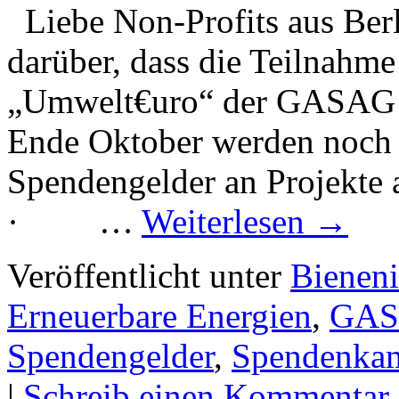
Liebe Non-Profits aus Berl
darüber, dass die Teilnah
„Umwelt€uro“ der GASAG A
Ende Oktober werden noch
Spendengelder an Projekte a
· …
Weiterlesen
→
Veröffentlicht unter
Bieneni
Erneuerbare Energien
,
GAS
Spendengelder
,
Spendenka
|
Schreib einen Kommentar